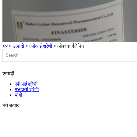
घर
>
उत्पादों
>
एपीआई श्रेणी
> ओक्स्कार्बज़ेपिंन
उत्पादों
एपीआई श्रेणी
मध्यवर्ती श्रेणी
योगों
नये उत्पाद