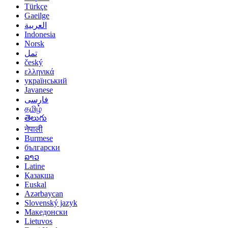
Türkçe
Gaeilge
العربية
Indonesia
Norsk‎
تمل
český
ελληνικά
український
Javanese
فارسی
தமிழ்
తెలుగు
नेपाली
Burmese
български
ລາວ
Latine
Қазақша
Euskal
Azərbaycan
Slovenský jazyk
Македонски
Lietuvos