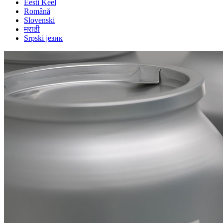
Eesti Keel
Română
Slovenski
मराठी
Srpski језик