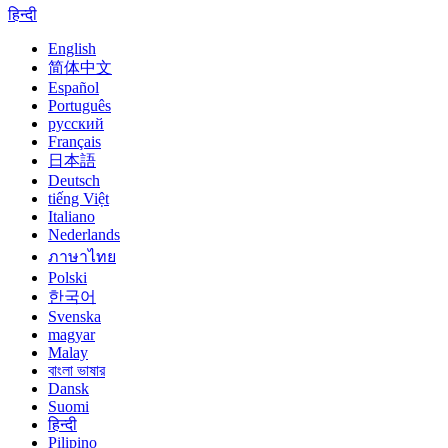
हिन्दी
English
简体中文
Español
Português
русский
Français
日本語
Deutsch
tiếng Việt
Italiano
Nederlands
ภาษาไทย
Polski
한국어
Svenska
magyar
Malay
বাংলা ভাষার
Dansk
Suomi
हिन्दी
Pilipino