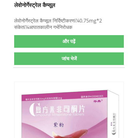
लेवोनोर्गेस्ट्रेल कैप्सूल
लेवोनोर्गेस्ट्रेल कैप्सूल निर्दिष्टीकरणï¼0.75mg*2
संकेतï¼आपातकालीन गर्भनिरोधक
और पढ़ें
जांच भेजें