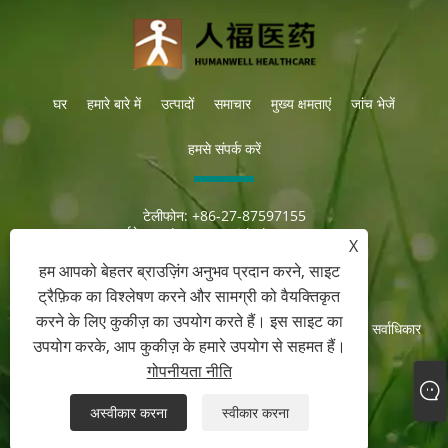
घर
हमारे बारे में
उत्पादों
समाचार
मुख्य क्षमताएं
जांच भेजें
हमसे संपर्क करें
टेलीफोन:
+86-27-87597155
ईमेल:
sales@steroid-chem.com
X
पता:
गेडियन आर्थिक विकास जिला, ई-झोउ शहर, हुबेई, चीन।
हम आपको बेहतर ब्राउज़िंग अनुभव प्रदान करने, साइट
ट्रैफ़िक का विश्लेषण करने और सामग्री को वैयक्तिकृत
करने के लिए कुकीज़ का उपयोग करते हैं। इस साइट का
कॉपीराइट © 2022 हुबेई गेडियन ह्यूमनवेल फार्मास्युटिकल कं, लिमिटेड सर्वाधिकार
उपयोग करके, आप कुकीज़ के हमारे उपयोग से सहमत हैं।
सुरक्षित
गोपनीयता नीति
Links
Sitemap
RSS
XML
गोपनीयता नीति
अस्वीकार करना
स्वीकार करना