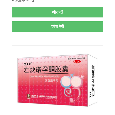
संकेतï¼गर्भपात
और पढ़ें
जांच भेजें