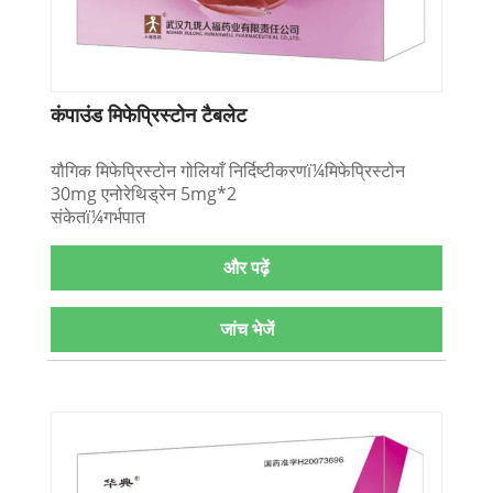
कंपाउंड मिफेप्रिस्टोन टैबलेट
यौगिक मिफेप्रिस्टोन गोलियाँ निर्दिष्टीकरणï¼मिफेप्रिस्टोन
30mg एनोरेथिड्रेन 5mg*2
संकेतï¼गर्भपात
और पढ़ें
जांच भेजें