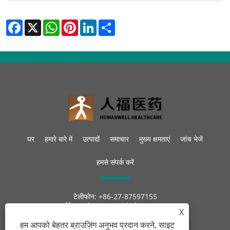
Facebook
X
WhatsApp
Pinterest
LinkedIn
Share
घर
हमारे बारे में
उत्पादों
समाचार
मुख्य क्षमताएं
जांच भेजें
हमसे संपर्क करें
टेलीफोन:
+86-27-87597155
ईमेल:
sales@steroid-chem.com
X
पता:
गेडियन आर्थिक विकास जिला, ई-झोउ शहर, हुबेई, चीन।
हम आपको बेहतर ब्राउज़िंग अनुभव प्रदान करने, साइट