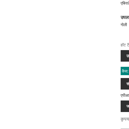
एबिरा
उपलब
गोली
हॉट टै
उ
कैस
स
एपीआई
जा
कृपया