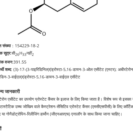
 संख्या
：154229-18-2
क सूत्र
:सी
H
नहीं
26
33
2
िक वजन
:391.55
्थी शब्द
: (3)-17-(3-पाइरिडिनिल)एंड्रोस्टा-5,16-डायन-3-ओल एसीटेट (एस्टर); अबीरटे
िडिन-3-वाईएल)एंड्रोस्टा-5,16-डायन-3-वाईएल एसीटेट
न्य जानकारी
ेरोन एसीटेट का उपयोग प्रोस्टेट कैंसर के इलाज के लिए किया जाता है। विशेष रूप से इसका उप
टास्टैटिक उच्च जोखिम वाले कैस्ट्रेशन-सेंसिटिव प्रोस्टेट कैंसर (एमसीएसपीसी) के लिए कॉर
द या गोनैडोट्रोपिन-रिलीजिंग हार्मोन (जीएनआरएच) एनालॉग के साथ किया जाना चाहिए।
ं