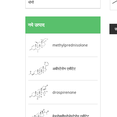
योगों
नये उत्पाद
उ
methylprednisolone
अबीरटेरोन एसीटेट
drospirenone
मेड्रोक्सीप्रोजेस्टेरोन एसीटेट