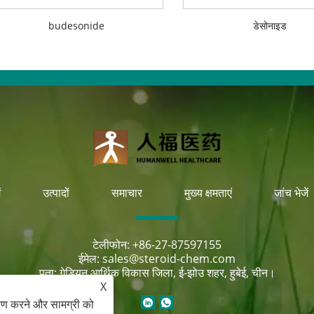
budesonide
डेसोनाइड
ं
उत्पादों
समाचार
मुख्य क्षमताएं
जांच भेजें
टेलीफोन:
+86-27-87597155
ईमेल:
sales@steroid-chem.com
पता:
गेडियन आर्थिक विकास जिला, ई-झोउ शहर, हुबेई, चीन।
X
ेषण करने और सामग्री को