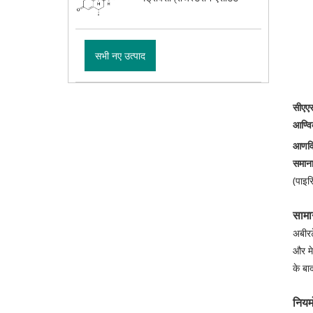
सभी नए उत्पाद
सीएएस
आण्वि
आणव
समानार
(पाइर
सामा
अबीरट
और मे
के बा
नियमो