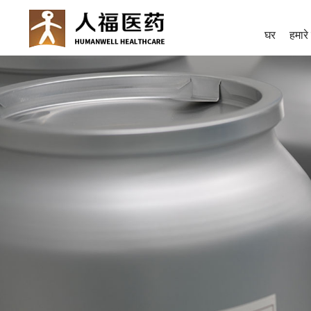
घर
हमारे ब