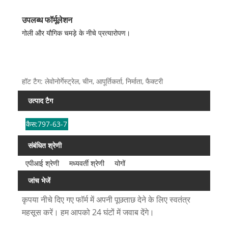
उपलब्ध फॉर्मूलेशन
गोली और यौगिक चमड़े के नीचे प्रत्यारोपण।
हॉट टैग: लेवोनोर्गेस्ट्रेल, चीन, आपूर्तिकर्ता, निर्माता, फैक्टरी
उत्पाद टैग
कैस:797-63-7
संबंधित श्रेणी
एपीआई श्रेणी
मध्यवर्ती श्रेणी
योगों
जांच भेजें
कृपया नीचे दिए गए फॉर्म में अपनी पूछताछ देने के लिए स्वतंत्र
महसूस करें। हम आपको 24 घंटों में जवाब देंगे।