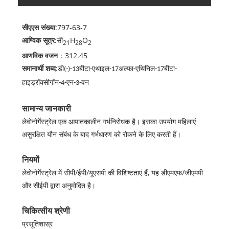
सीएएस संख्या
:797-63-7
आण्विक सूत्र
:सी
H
O
21
28
2
आणविक वजन
：312.45
समानार्थी शब्द
:
डी(-)-13बीटा-एथाइल-17अल्फा-एथिनिल-17बीटा-
हाइड्रॉक्सीगॉन-4-एन-3-वन
सामान्य जानकारी
लेवोनोर्गेस्ट्रेल एक आपातकालीन गर्भनिरोधक है। इसका उपयोग महिलाएं
असुरक्षित यौन संबंध के बाद गर्भधारण को रोकने के लिए करती हैं।
नियमों
लेवोनोर्गेस्ट्रेल में सीपी/ईपी/यूएसपी की विशिष्टताएं हैं, यह डीएमएफ/जीएमपी
और सीईपी द्वारा अनुमोदित है।
चिकित्सीय श्रेणी
प्रसूतिशास्र