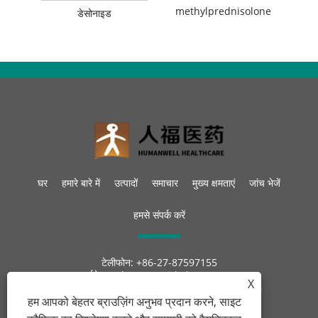
methylprednisolone
डेसोनाइड
घर
हमारे बारे में
उत्पादों
समाचार
मुख्य क्षमताएं
जांच भेजें
हमसे संपर्क करें
टेलीफोन:
+86-27-87597155
ईमेल:
sales@steroid-chem.com
X
पता:
गेडियन आर्थिक विकास जिला, ई-झोउ शहर, हुबेई, चीन।
हम आपको बेहतर ब्राउज़िंग अनुभव प्रदान करने, साइट